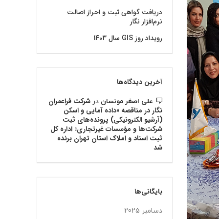
دریافت گواهی ثبت و احراز اصالت
نرم‌افزار نگار
رویداد روز GIS سال 1403
آخرین دیدگاه‌ها
شرکت فراعمران
علی اصغر مونسان
در
نگار در مناقصه «داده آمايي و اسكن
(آرشيو الكترونيكي) پرونده‌هاي ثبت
شركت‌ها و مؤسسات غيرتجاري» اداره كل
ثبت اسناد و املاك استان تهران برنده
شد
بایگانی‌ها
دسامبر 2025