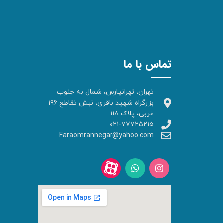
تماس با ما
تهران، تهرانپارس، شمال به جنوب
بزرگراه شهید باقری، نبش تقاطع ۱۹۶
غربی، پلاک ۱18
۰۲۱-۷۷۷۲۵۲۱۵
Faraomrannegar@yahoo.com