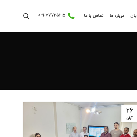
021-77725215
ان
درباره ما
تماس با ما
26
آبان