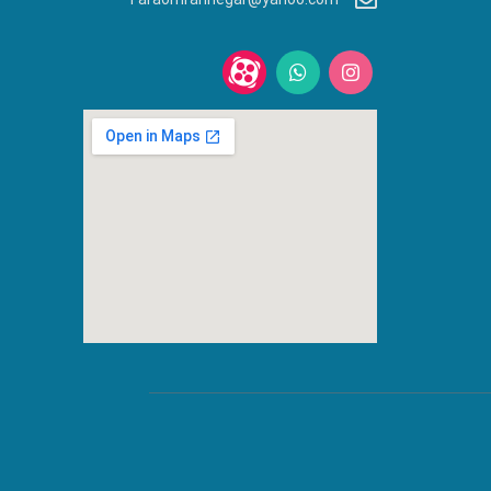
Faraomrannegar@yahoo.com