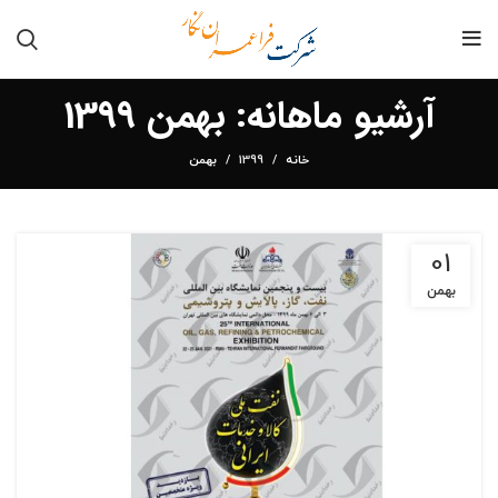
آرشیو ماهانه: بهمن 1399
خانه
1399
بهمن
01
بهمن