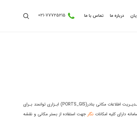
021-77725215
ان
درباره ما
تماس با ما
مدیـریت اطلاعات مکانـی بـه خصوص بـرای سازمان هایی که دارای فعالیت لجستیکی هستنـد از اهمیت فراوانـی بـرخوردار مـی باشد. سامانـه مـدیـریت اطلاعات مکانی بنادر(PORTS_GIS) ابـزاری توانمند بـرای
مانه دارای کلیه امکانات
نگار
جهت استفاده از بستر مکانی و نقشه