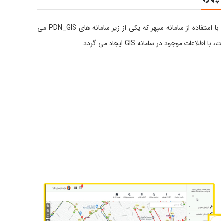
با توجه به جمع آوری و ورود حجم عظیمی از اطلاعات در سامانه GIS، یکی از اساسی تـرین مسائل، کنتـرل کیفیت و صحت این اطلاعات می باشد. با استفاده از سامانه سپهر که یکی از زیر سامانه های PDN_GIS می
جود در سامانه GIS ایجاد می گردد.