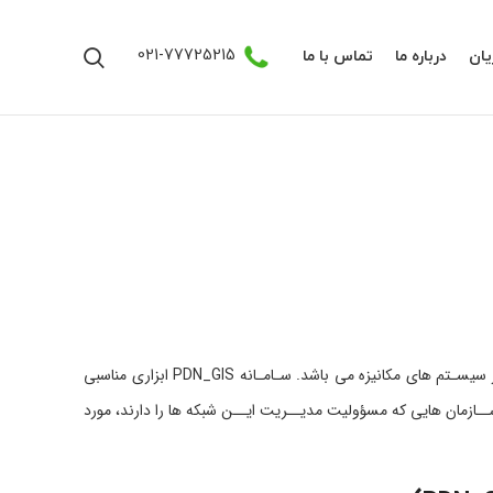
021-77725215
ان
درباره ما
تماس با ما
شبکه های برق از جمله شریان هـای حیاتی هستند که در پهنه وسـیـعی از مـکان گسـترده شـده انـد. مدیـریـت این شـبکه ها نیازمــنـد استفاده از سیسـتم های مکانیزه می باشد. سـامـانه PDN_GIS ابزاری مناسبی
ــازمان هایی که مسؤولیت مدیــریت ایــن شبکه ها را دارند، مورد