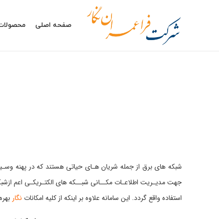
صفحه اصلی
محصولات
جهت مدیـریت اطلاعـات مکــانی شبــکه های الکتـریکـی اعم ازشبکه 
استفاده واقع گردد. این سامانه علاوه بر اینکه از کلیه امکانات
نگار
بهره 